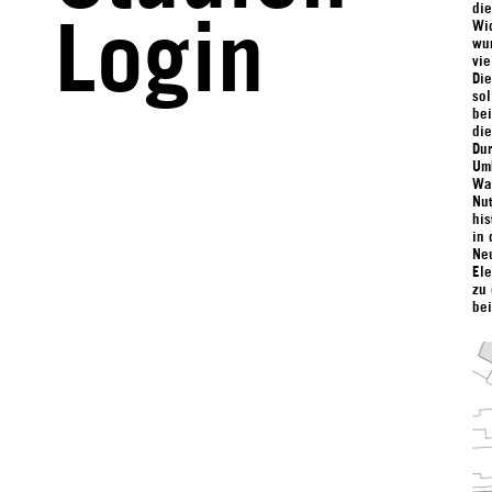
di
Login
Wi
wur
vie
Die
sol
be
die
Dur
Um
Wa
Nu
his
in 
Ne
El
zu
bei