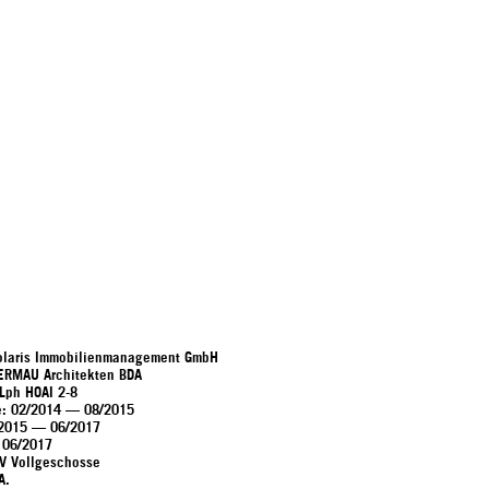
 Polaris Immobilienmanagement GmbH
WERMAU Architekten BDA
Lph HOAI 2-8
: 02/2014 — 08/2015
/2015 — 06/2017
: 06/2017
-V Vollgeschosse
A.