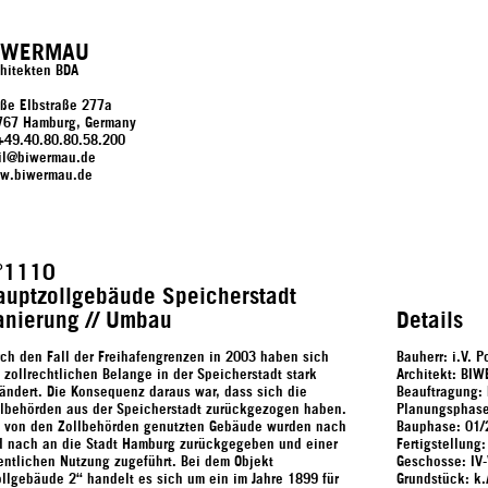
IWERMAU
hitekten BDA
oße Elbstraße 277a
767 Hamburg, Germany
 +49.40.80.80.58.200
il@biwermau.de
w.biwermau.de
°1110
auptzollgebäude Speicherstadt
anierung // Umbau
Details
ch den Fall der Freihafengrenzen in 2003 haben sich
Bauherr: i.V.
 zollrechtlichen Belange in der Speicherstadt stark
Architekt: BI
ändert. Die Konsequenz daraus war, dass sich die
Beauftragung: 
llbehörden aus der Speicherstadt zurückgezogen haben.
Planungsphase
e von den Zollbehörden genutzten Gebäude wurden nach
Bauphase: 01
d nach an die Stadt Hamburg zurückgegeben und einer
Fertigstellung
entlichen Nutzung zugeführt. Bei dem Objekt
Geschosse: IV
llgebäude 2“ handelt es sich um ein im Jahre 1899 für
Grundstück: k.