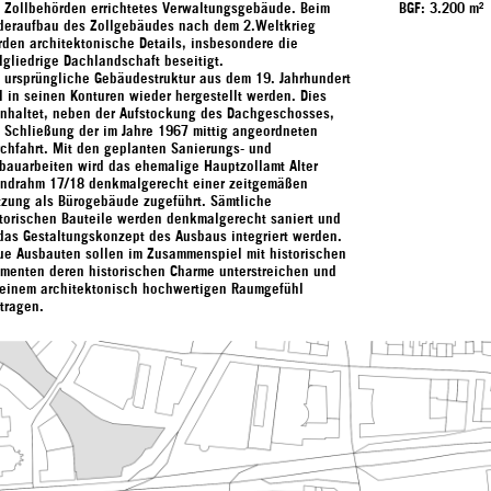
e Zollbehörden errichtetes Verwaltungsgebäude. Beim
BGF: 3.200 m²
deraufbau des Zollgebäudes nach dem 2.Weltkrieg
den architektonische Details, insbesondere die
lgliedrige Dachlandschaft beseitigt.
 ursprüngliche Gebäudestruktur aus dem 19. Jahrhundert
l in seinen Konturen wieder hergestellt werden. Dies
inhaltet, neben der Aufstockung des Dachgeschosses,
 Schließung der im Jahre 1967 mittig angeordneten
chfahrt. Mit den geplanten Sanierungs- und
bauarbeiten wird das ehemalige Hauptzollamt Alter
ndrahm 17/18 denkmalgerecht einer zeitgemäßen
tzung als Bürogebäude zugeführt. Sämtliche
torischen Bauteile werden denkmalgerecht saniert und
das Gestaltungskonzept des Ausbaus integriert werden.
ue Ausbauten sollen im Zusammenspiel mit historischen
ementen deren historischen Charme unterstreichen und
 einem architektonisch hochwertigen Raumgefühl
tragen.