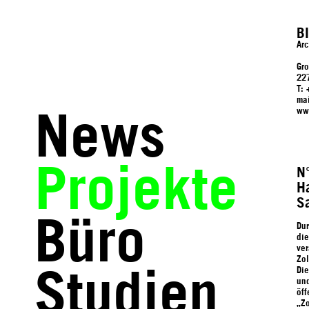
B
Arc
Gr
22
T:
ma
ww
News
Projekte
N
H
S
Büro
Dur
die
ver
Zo
Di
Studien
un
öff
„Zo