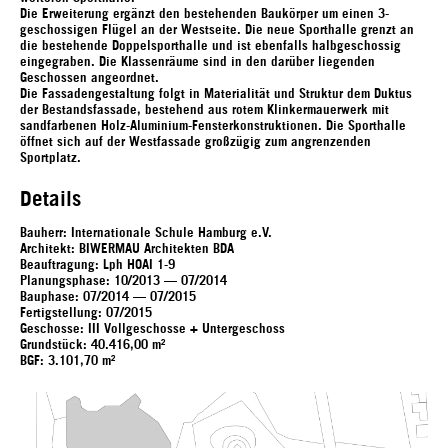
Die Erweiterung ergänzt den bestehenden Baukörper um einen 3-
geschossigen Flügel an der Westseite. Die neue Sporthalle grenzt an
die bestehende Doppelsporthalle und ist ebenfalls halbgeschossig
eingegraben. Die Klassenräume sind in den darüber liegenden
Geschossen angeordnet.
Die Fassadengestaltung folgt in Materialität und Struktur dem Duktus
der Bestandsfassade, bestehend aus rotem Klinkermauerwerk mit
sandfarbenen Holz-Aluminium-Fensterkonstruktionen. Die Sporthalle
öffnet sich auf der Westfassade großzügig zum angrenzenden
Sportplatz.
Details
Bauherr: Internationale Schule Hamburg e.V.
Architekt: BIWERMAU Architekten BDA
Beauftragung: Lph HOAI 1-9
Planungsphase: 10/2013 — 07/2014
Bauphase: 07/2014 — 07/2015
Fertigstellung: 07/2015
Geschosse: III Vollgeschosse + Untergeschoss
Grundstück: 40.416,00 m²
BGF: 3.101,70 m²